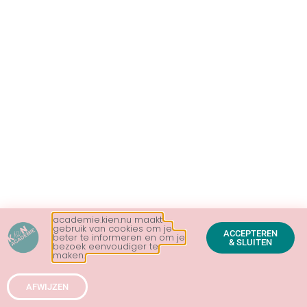
academie.kien.nu maakt
gebruik van cookies om je
ACCEPTEREN
beter te informeren en om je
& SLUITEN
© 2026 KieN B.V. Alle rechten voorbehouden
bezoek eenvoudiger te
maken.
|
info(@)kien.nu
| 06-53921643 | KVK 81625367
AFWIJZEN