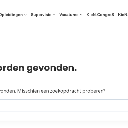
Opleidingen
Supervisie
Vacatures
KieN-CongreS
KieN
worden gevonden.
 gevonden. Misschien een zoekopdracht proberen?